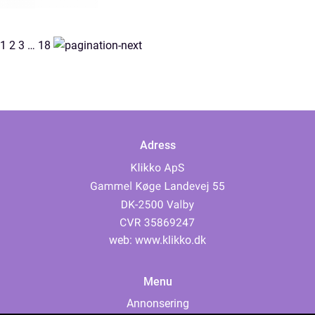
1
2
3
…
18
Adress
web:
www.klikko.dk
Menu
Annonsering