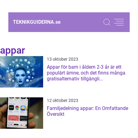
TEKNIKGUIDERNA.
se
appar
13 oktober 2023
Appar för barn i åldern 2-3 år är ett
populärt ämne, och det finns många
gratisalternativ tillgängli...
12 oktober 2023
Familjedelning appar: En Omfattande
Översikt