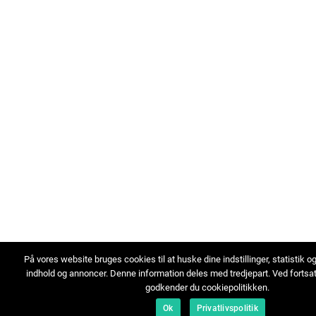
På vores website bruges cookies til at huske dine indstillinger, statistik o
indhold og annoncer. Denne information deles med tredjepart. Ved fortsa
godkender du cookiepolitikken.
Ok
Privatlivspolitik