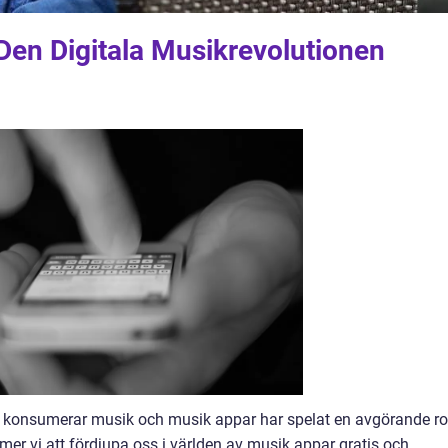
Den Digitala Musikrevolutionen
vi konsumerar musik och musik appar har spelat en avgörande rol
mer vi att fördjupa oss i världen av musik appar gratis och