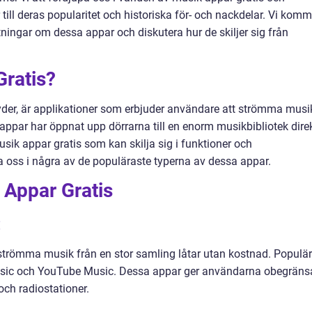
r till deras popularitet och historiska för- och nackdelar. Vi komm
ningar om dessa appar och diskutera hur de skiljer sig från
Gratis?
der, är applikationer som erbjuder användare att strömma musi
ppar har öppnat upp dörrarna till en enorm musikbibliotek direk
musik appar gratis som kan skilja sig i funktioner och
 oss i några av de populäraste typerna av dessa appar.
 Appar Gratis
:
strömma musik från en stor samling låtar utan kostnad. Populä
Music och YouTube Music. Dessa appar ger användarna obegräns
r och radiostationer.