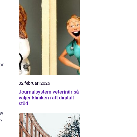
t
ör
02 februari 2026
Journalsystem veterinär så
väljer kliniken rätt digitalt
stöd
av
e