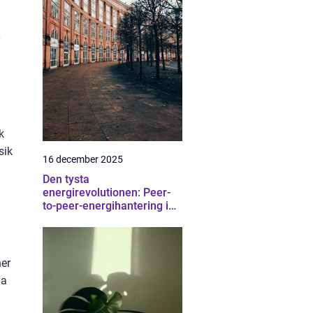
k
sik
16 december 2025
Den tysta
energirevolutionen: Peer-
to-peer-energihantering i
bostadsrätter
ner
na