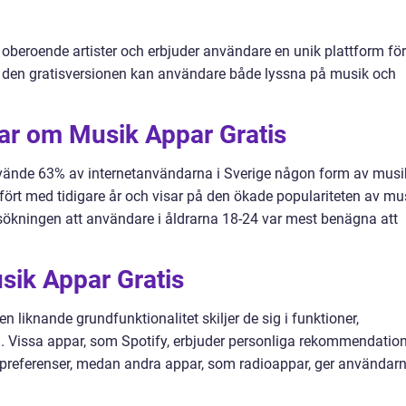
beroende artister och erbjuder användare en unik plattform för
 den gratisversionen kan användare både lyssna på musik och
gar om Musik Appar Gratis
vände 63% av internetanvändarna i Sverige någon form av musi
mfört med tidigare år och visar på den ökade populariteten av mu
sökningen att användare i åldrarna 18-24 var mest benägna att
sik Appar Gratis
en liknande grundfunktionalitet skiljer de sig i funktioner,
 Vissa appar, som Spotify, erbjuder personliga rekommendatio
referenser, medan andra appar, som radioappar, ger användar