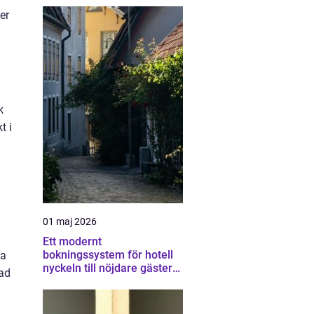
er
k
t i
01 maj 2026
Ett modernt
bokningssystem för hotell
ra
nyckeln till nöjdare gäster
ad
och högre intäkter