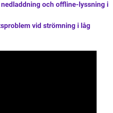
 nedladdning och offline-lyssning i
etsproblem vid strömning i låg