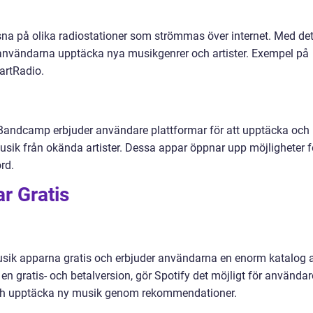
a på olika radiostationer som strömmas över internet. Med de
 användarna upptäcka nya musikgenrer och artister. Exempel på
artRadio.
andcamp erbjuder användare plattformar för att upptäcka och
sik från okända artister. Dessa appar öppnar upp möjligheter f
rd.
r Gratis
usik apparna gratis och erbjuder användarna en enorm katalog 
 en gratis- och betalversion, gör Spotify det möjligt för användar
och upptäcka ny musik genom rekommendationer.