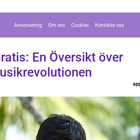
Annonsering
Om oss
Cookies
Kontakta oss
atis: En Översikt över
usikrevolutionen
ap