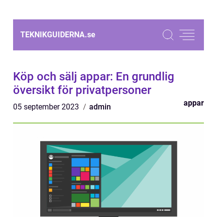
TEKNIKGUIDERNA.
se
Köp och sälj appar: En grundlig
översikt för privatpersoner
appar
05 september 2023
admin