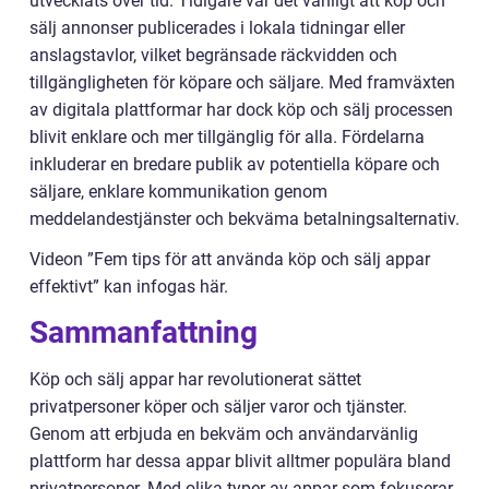
utvecklats över tid. Tidigare var det vanligt att köp och
sälj annonser publicerades i lokala tidningar eller
anslagstavlor, vilket begränsade räckvidden och
tillgängligheten för köpare och säljare. Med framväxten
av digitala plattformar har dock köp och sälj processen
blivit enklare och mer tillgänglig för alla. Fördelarna
inkluderar en bredare publik av potentiella köpare och
säljare, enklare kommunikation genom
meddelandestjänster och bekväma betalningsalternativ.
Videon ”Fem tips för att använda köp och sälj appar
effektivt” kan infogas här.
Sammanfattning
Köp och sälj appar har revolutionerat sättet
privatpersoner köper och säljer varor och tjänster.
Genom att erbjuda en bekväm och användarvänlig
plattform har dessa appar blivit alltmer populära bland
privatpersoner. Med olika typer av appar som fokuserar