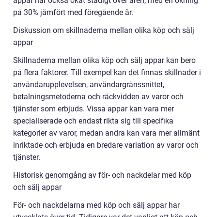
appar har också ökat stadigt över åren, med en ökning
på 30% jämfört med föregående år.
Diskussion om skillnaderna mellan olika köp och sälj
appar
Skillnaderna mellan olika köp och sälj appar kan bero
på flera faktorer. Till exempel kan det finnas skillnader i
användarupplevelsen, användargränssnittet,
betalningsmetoderna och räckvidden av varor och
tjänster som erbjuds. Vissa appar kan vara mer
specialiserade och endast rikta sig till specifika
kategorier av varor, medan andra kan vara mer allmänt
inriktade och erbjuda en bredare variation av varor och
tjänster.
Historisk genomgång av för- och nackdelar med köp
och sälj appar
För- och nackdelarna med köp och sälj appar har