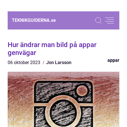
TEKNIKGUIDERNA.
se
Hur ändrar man bild på appar
genvägar
appar
06 oktober 2023
Jon Larsson