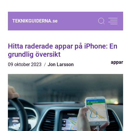
TEKNIKGUIDERNA.
se
Hitta raderade appar på iPhone: En
grundlig översikt
appar
09 oktober 2023
Jon Larsson