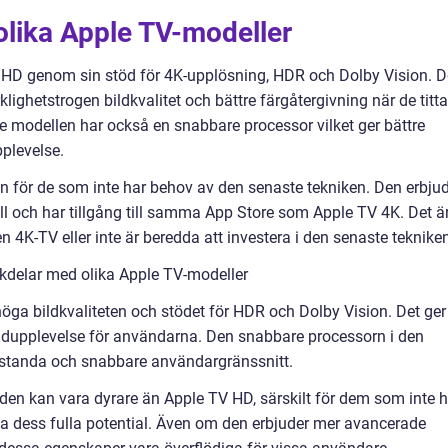
olika Apple TV-modeller
V HD genom sin stöd för 4K-upplösning, HDR och Dolby Vision. D
ighetstrogen bildkvalitet och bättre färgåtergivning när de titta
e modellen har också en snabbare processor vilket ger bättre
plevelse.
n för de som inte har behov av den senaste tekniken. Den erbju
åll och har tillgång till samma App Store som Apple TV 4K. Det ä
en 4K-TV eller inte är beredda att investera i den senaste teknike
kdelar med olika Apple TV-modeller
ga bildkvaliteten och stödet för HDR och Dolby Vision. Det ger
ildupplevelse för användarna. Den snabbare processorn i den
estanda och snabbare användargränssnitt.
en kan vara dyrare än Apple TV HD, särskilt för dem som inte h
a dess fulla potential. Även om den erbjuder mer avancerade