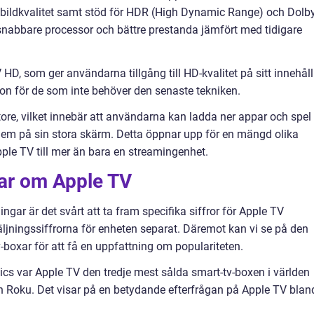
bildkvalitet samt stöd för HDR (High Dynamic Range) och Dolb
snabbare processor och bättre prestanda jämfört med tidigare
D, som ger användarna tillgång till HD-kvalitet på sitt innehåll
on för de som inte behöver den senaste tekniken.
re, vilket innebär att användarna kan ladda ner appar och spel
 dem på sin stora skärm. Detta öppnar upp för en mängd olika
ple TV till mer än bara en streamingenhet.
gar om Apple TV
ngar är det svårt att ta fram specifika siffror för Apple TV
äljningssiffrorna för enheten separat. Däremot kan vi se på den
boxar för att få en uppfattning om populariteten.
tics var Apple TV den tredje mest sålda smart-tv-boxen i världen
h Roku. Det visar på en betydande efterfrågan på Apple TV blan