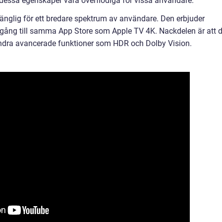
 dessa egenskaper vara överflödiga för vissa användare.
gänglig för ett bredare spektrum av användare. Den erbjuder
tillgång till samma App Store som Apple TV 4K. Nackdelen är att 
ndra avancerade funktioner som HDR och Dolby Vision.