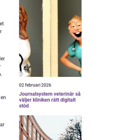
et
r
der
r
n.
02 februari 2026
Journalsystem veterinär så
 en
väljer kliniken rätt digitalt
stöd
ar