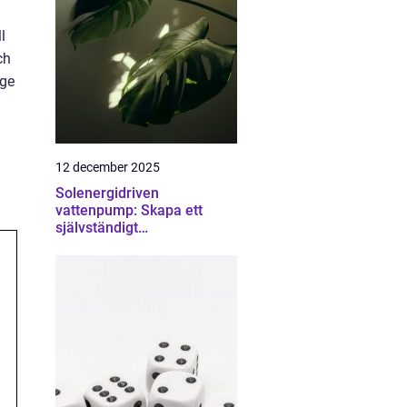
l
ch
 ge
12 december 2025
Solenergidriven
vattenpump: Skapa ett
självständigt
bevattningssystem