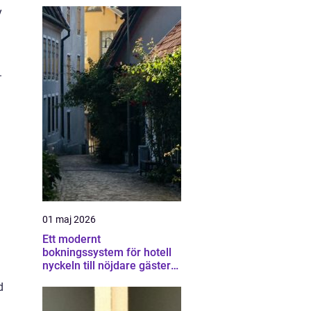
y
.
01 maj 2026
Ett modernt
bokningssystem för hotell
nyckeln till nöjdare gäster
och högre intäkter
d