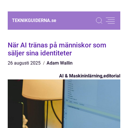
TEKNIKGUIDERNA.
se
När AI tränas på människor som
säljer sina identiteter
26 augusti 2025
Adam Wallin
AI & Maskininlärning
,
editorial