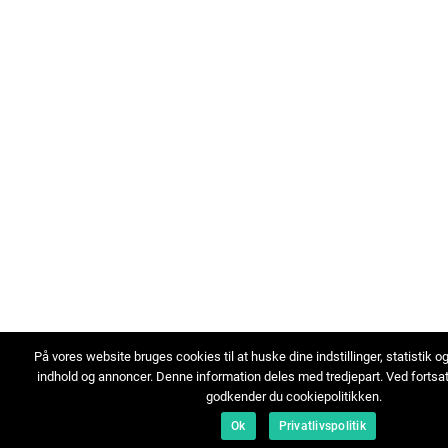
På vores website bruges cookies til at huske dine indstillinger, statistik o
indhold og annoncer. Denne information deles med tredjepart. Ved fortsa
godkender du cookiepolitikken.
Ok
Privatlivspolitik