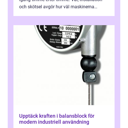
och skötsel avgör hur väl maskinerna
leverer...
Upptäck kraften i balansblock för
modern industriell användning