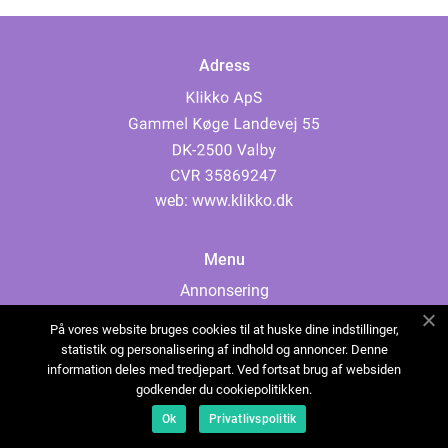
Adress
web:
www.klikko.dk
Menu
Annonsering
Om oss
På vores website bruges cookies til at huske dine indstillinger,
Cookies
statistik og personalisering af indhold og annoncer. Denne
information deles med tredjepart. Ved fortsat brug af websiden
Kontakta oss
godkender du cookiepolitikken.
Sitemap
Ok
Privatlivspolitik