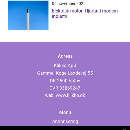
06 november 2025
Elektrisk motor: Hjärtat i modern
industri
Adress
web:
www.klikko.dk
Menu
Annonsering
Om oss